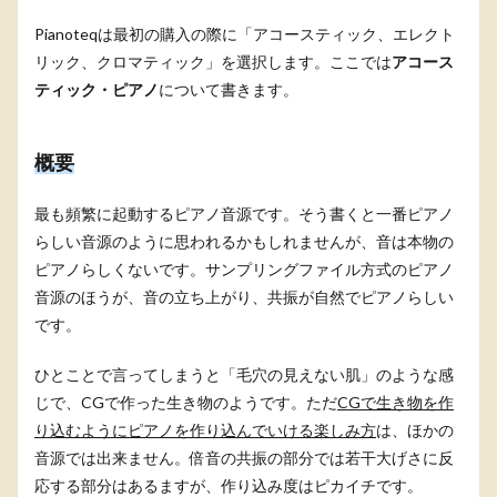
Pianoteqは最初の購入の際に「アコースティック、エレクト
リック、クロマティック」を選択します。ここでは
アコース
ティック・ピアノ
について書きます。
概要
最も頻繁に起動するピアノ音源です。そう書くと一番ピアノ
らしい音源のように思われるかもしれませんが、音は本物の
ピアノらしくないです。サンプリングファイル方式のピアノ
音源のほうが、音の立ち上がり、共振が自然でピアノらしい
です。
ひとことで言ってしまうと「毛穴の見えない肌」のような感
じで、CGで作った生き物のようです。ただ
CGで生き物を作
り込むようにピアノを作り込んでいける楽しみ方
は、ほかの
音源では出来ません。倍音の共振の部分では若干大げさに反
応する部分はあるますが、作り込み度はピカイチです。