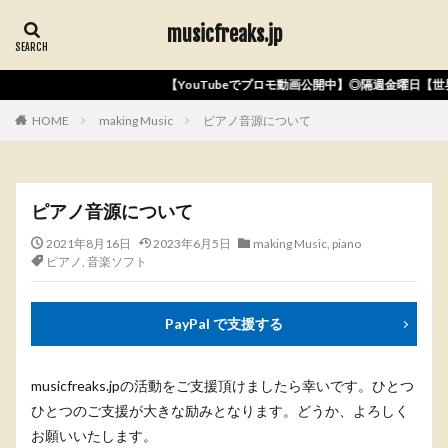
musicfreaks.jp
Tubeでプロモ動画公開中】◎隔週金曜日【世界239都市】音楽リリース◎Apple Musi
HOME
making Music
ピアノ音源について
ピアノ音源について
2021年8月16日
2023年6月5日
making Music
,
piano
ピアノ
,
音楽ソフト
PayPal で支援する
musicfreaks.jpの活動をご支援頂けましたら幸いです。ひとつ
ひとつのご支援が大きな励みとなります。どうか、よろしく
お願いいたします。