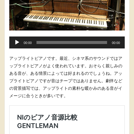
音
00:00
00:00
声
プ
アップライトピアノです。最近、シネマ系のサウンドではア
レ
ップライトピアノがよく使われています。おそらく親しみの
ー
ある音が、ある情景によっては好まれるのでしょうね。アッ
ヤ
プライトピアノですが音はチープではありません。劇伴など
ー
の背景描写では、アップライトの素朴な暖かみのある音がイ
メージに合うときが多いです。