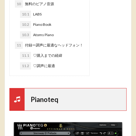
10
無料のピアノ音源
10.1
LABS
10.2
Piano Book
10.3
Atoms Piano
11
付録ー調声に最適なヘッドフォン！
11.1
♡購入までの経緯
11.2
♡調声に最適
Pianoteq