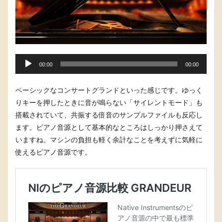
音
00:00
00:00
声
プ
ベーシックなコンサートグランドといった感じです。ゆっく
レ
りキーを押したときに音が鳴らない「サイレントモード」も
ー
搭載されていて、共振する倍音のサンプルファイルも反応し
ヤ
ます。ピアノ音源として基本的なところはしっかり押さえて
ー
いますね。マシンの負担も軽く余計なことを考えずに気軽に
使えるピアノ音源です。