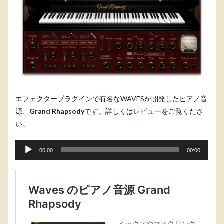
エフェクタープラグインで有名なWAVESが開発したピアノ音
源、
Grand Rhapsody
です。詳しくは
レビュー
をご覧くださ
い。
音
声
00:00
00:00
プ
レ
ー
ヤ
ー