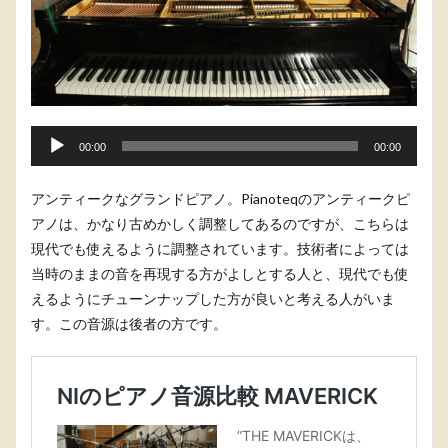
音
00:00
00:00
声
プ
アンティークなグランドピアノ。Pianoteqのアンティークピ
レ
アノは、かなり古めかしく調整してあるのですが、こちらは
ー
現代でも使えるように調整されています。技術者によっては
ヤ
当時のままの音を再現する方がよしとする人と、現代でも使
ー
えるようにチューンナップした方が良いと考える人がいま
す。この音源は後者の方です。