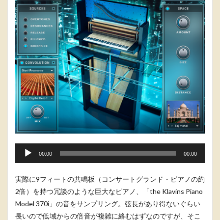
音
00:00
00:00
声
プ
実際に9フィートの共鳴板（コンサートグランド・ピアノの約
レ
2倍）を持つ冗談のような巨大なピアノ、「the Klavins Piano
ー
Model 370i」の音をサンプリング。弦長があり得ないぐらい
ヤ
長いので低域からの倍音が複雑に絡むはずなのですが、そこ
ー