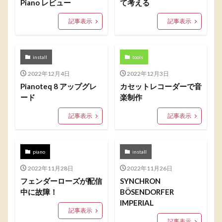
Piano レビュー
て考える
記事表示
記事表示
install
tools
2022年12月4日
2022年12月3日
Pianoteq 8 アップグレ
カセットレコーダーで音
ード
楽制作
記事表示
記事表示
piano
install
2022年11月28日
2022年11月26日
フェンダーローズが配信
SYNCHRON
中に故障！
BÖSENDORFER
IMPERIAL
記事表示
記事表示