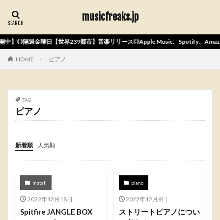
musicfreaks.jp
中】◎隔週金曜日【世界239都市】音楽リリース◎Apple Music、Spotify、Am
HOME
ピアノ
TAG
ピアノ
新着順
人気順
install
piano
2022年12月18日
2022年12月9日
Spitfire JANGLE BOX
ストリートピアノについ