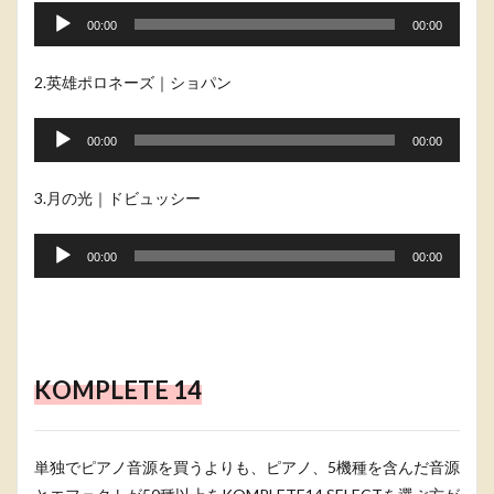
声
00:00
00:00
プ
レ
2.英雄ポロネーズ｜ショパン
ー
音
ヤ
声
00:00
00:00
ー
プ
レ
3.月の光｜ドビュッシー
ー
音
ヤ
声
00:00
00:00
ー
プ
レ
ー
ヤ
KOMPLETE 14
ー
単独でピアノ音源を買うよりも、ピアノ、5機種を含んだ音源