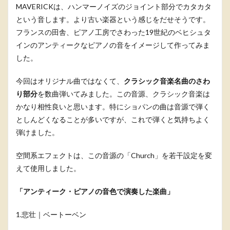
MAVERICKは、ハンマーノイズのジョイント部分でカタカタ
という音します。より古い楽器という感じをだせそうです。
フランスの田舎、ピアノ工房でさわった19世紀のベヒシュタ
インのアンティークなピアノの音をイメージして作ってみま
した。
今回はオリジナル曲ではなくて、
クラシック音楽名曲のさわ
り部分
を数曲弾いてみました。この音源、クラシック音楽は
かなり相性良いと思います。特にショパンの曲は音源で弾く
としんどくなることが多いですが、これで弾くと気持ちよく
弾けました。
空間系エフェクトは、この音源の「Church」を若干設定を変
えて使用しました。
「アンティーク・ピアノの音色で演奏した楽曲」
1.悲壮｜ベートーベン
音