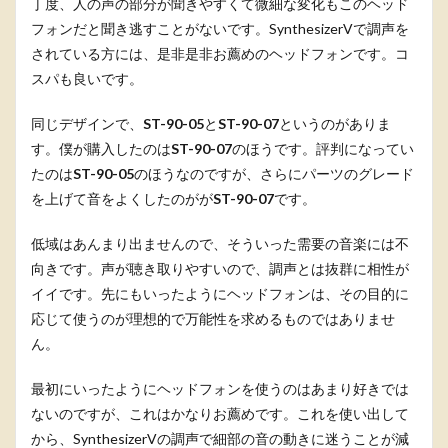
丁度、人の声の部分が聞きやすくて微細な変化もこのヘッド
フォンだと聞き逃すことがないです。SynthesizerVで調声を
されている方には、是非是非お薦めのヘッドフォンです。コ
スパも良いです。
同じデザインで、
ST-90-05
と
ST-90-07
というのがありま
す。僕が購入したのは
ST-90-07
のほうです。評判になってい
たのは
ST-90-05
のほうなのですが、さらにパーツのグレード
を上げて音をよくしたのがが
ST-90-07
です。
低域はあんまり出ませんので、そういった需要の音楽には不
向きです。声が聴き取りやすいので、調声とは抜群に相性が
イイです。先にもいったようにヘッドフォンは、その目的に
応じて使うのが理想的で万能性を求めるものではありませ
ん。
最初にいったようにヘッドフォンを使うのはあまり好きでは
ないのですが、これはかなりお薦めです。これを使い出して
から、SynthesizerVの調声で細部の音の動きに迷うことが減