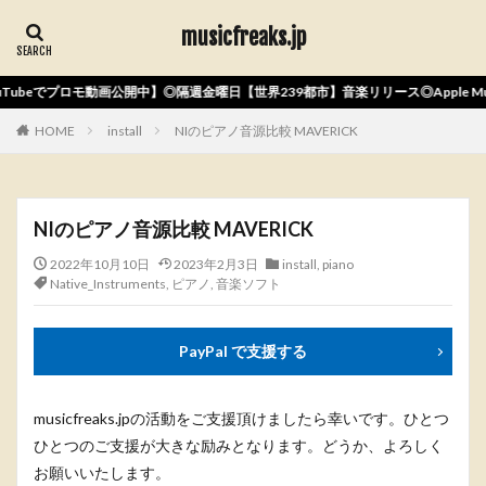
musicfreaks.jp
隔週金曜日【世界239都市】音楽リリース◎Apple Music、Spotify、Amazo
HOME
install
NIのピアノ音源比較 MAVERICK
NIのピアノ音源比較 MAVERICK
2022年10月10日
2023年2月3日
install
,
piano
Native_Instruments
,
ピアノ
,
音楽ソフト
PayPal で支援する
musicfreaks.jpの活動をご支援頂けましたら幸いです。ひとつ
ひとつのご支援が大きな励みとなります。どうか、よろしく
お願いいたします。