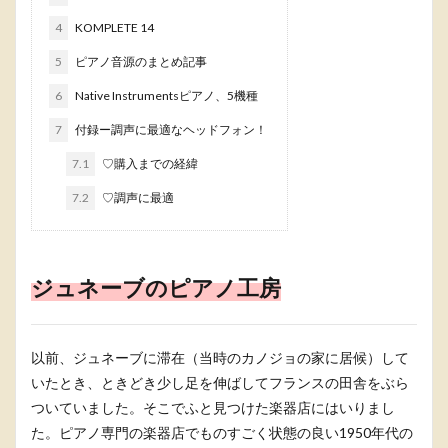
4
KOMPLETE 14
5
ピアノ音源のまとめ記事
6
Native Instrumentsピアノ、5機種
7
付録ー調声に最適なヘッドフォン！
7.1
♡購入までの経緯
7.2
♡調声に最適
ジュネーブのピアノ工房
以前、ジュネーブに滞在（当時のカノジョの家に居候）して
いたとき、ときどき少し足を伸ばしてフランスの田舎をぶら
ついていました。そこでふと見つけた楽器店にはいりまし
た。ピアノ専門の楽器店でものすごく状態の良い1950年代の