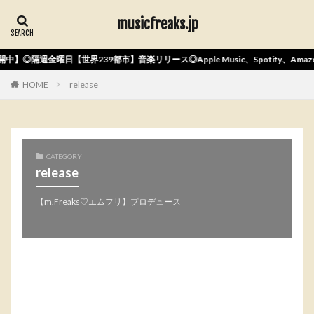
musicfreaks.jp
中】◎隔週金曜日【世界239都市】音楽リリース◎Apple Music、Spotify、Am
HOME
release
CATEGORY
release
【m.Freaks♡エムフリ】プロデュース