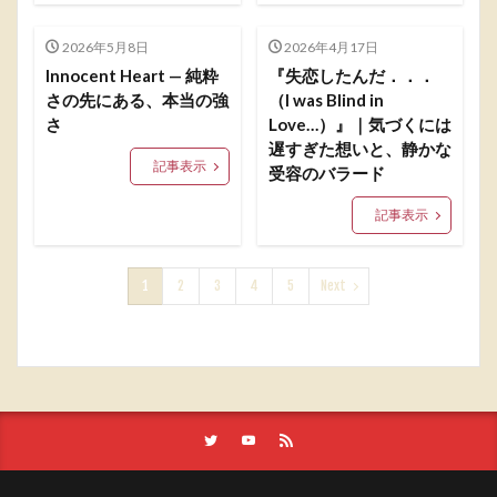
2026年5月8日
2026年4月17日
Innocent Heart — 純粋
『失恋したんだ．．．
さの先にある、本当の強
（I was Blind in
さ
Love…）』｜気づくには
遅すぎた想いと、静かな
記事表示
受容のバラード
記事表示
1
2
3
4
5
Next