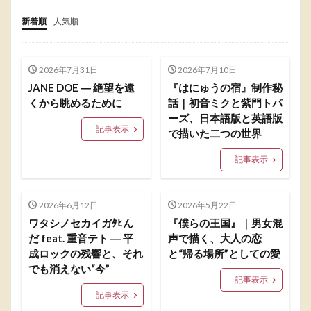
新着順
人気順
2026年7月31日
2026年7月10日
JANE DOE ― 絶望を遠
『はにゅうの宿』制作秘
くから眺めるために
話｜初音ミクと紫門トパ
ーズ、日本語版と英語版
記事表示
で描いた二つの世界
記事表示
2026年6月12日
2026年5月22日
ワタシノセカイガﾀﾋん
『僕らの王国』｜男女混
だ feat. 重音テト ― 平
声で描く、大人の恋
成ロックの残響と、それ
と“帰る場所”としての愛
でも消えない“今”
記事表示
記事表示