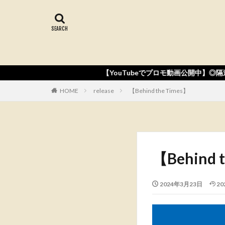
【YouTubeでプロモ動画公開中】◎隔週金曜日【世界239
HOME
release
【Behind the Times】
【Behind 
2024年3月23日
20