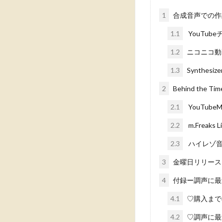
1
合成音声での作
1.1
YouTub
1.2
ニコニコ動
1.3
Synthesi
2
Behind the Tim
2.1
YouTube
2.2
m.Freaks L
2.3
ハイレゾ
3
金曜日リリース
4
付録ー調声に最
4.1
♡購入まで
4.2
♡調声に最