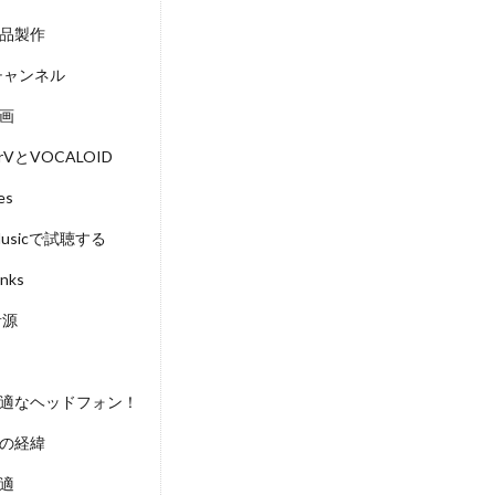
品製作
eチャンネル
画
zerVとVOCALOID
es
Musicで試聴する
inks
音源
適なヘッドフォン！
の経緯
適