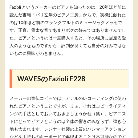
Fazioli というメーカーのピアノを知ったのは、20年ほど前に
読んだ書籍「パリ左岸のピアノ工房」からで、実機に触れた
のは10年ほど前のフランクフルトのミュージックメッセで
す。正直、骨太な音であまりボクの好みではありませんでし
た。ピアノというのは一度購入すると、その場所に居座る愛
人のようなものですから、評判が良くても自分の好みではな
いものに興味がわきません。
WAVESのFazioli F228
メーカーの宣伝コピーでは、アデルのレコーディングに使わ
れたピアノということですが、まぁ、それはコピーライティ
ングの手法としておいておきましょうかね（笑）。ピアニス
トにとってピアノというのは全体の響きのみならず、弾き心
地も含まれます。レンナー社製の上質のハンマーアクション
などを手持ちのキーボードで再現することは不可能なのです