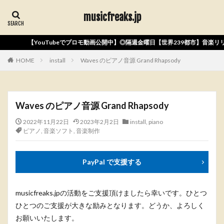
musicfreaks.jp
でプロモ動画公開中】◎隔週金曜日【世界239都市】音楽リリース◎Apple Music、Sp
HOME
install
Waves のピアノ音源 Grand Rhapsody
Waves のピアノ音源 Grand Rhapsody
2022年11月22日
2023年2月2日
install
,
piano
ピアノ
,
音楽ソフト
,
音楽制作
PayPal で支援する
musicfreaks.jpの活動をご支援頂けましたら幸いです。ひとつ
ひとつのご支援が大きな励みとなります。どうか、よろしく
お願いいたします。