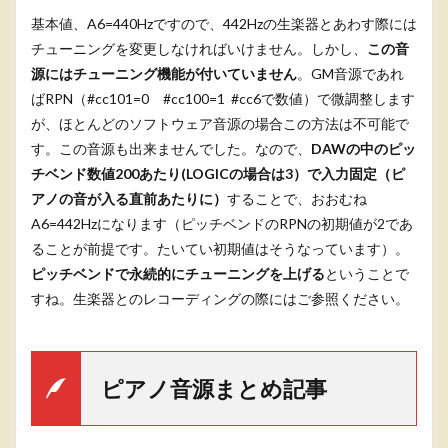
基本値、A6=440Hzですので、442Hzの生楽器とあわす際には
チューニングを変更しなければいけません。しかし、
この音
源にはチューニング機能が付いていません
。GM音源であれ
ばRPN（#cc101=0 #cc100=1 #cc6で数値）で微調整します
が、ほとんどのソフトウェア音源の場合この方法は不可能で
す。この音源も出来ませんでした。なので、
DAWの中のピッ
チベンド数値200あたり(LOGICの場合は3）で入力固定（ピ
アノの音が入る直前あたりに）
することで、おおむね
A6=442Hzになります（ピッチベンドのRPNの初期値が2であ
ることが前提です。たいてい初期値はそうなっています）。
ピッチベンドで永続的にチューニングを上げる
ということで
すね。生楽器とのレコーディングの際にはご参照ください。
ピアノ音源まとめ記事