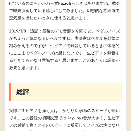
げているのにもかかわらず
Fazioli
らしさはありますね。教会
で即興演奏している感じにしてみました。幻想的な雰囲気で
空気感を出したいときに使えると思います。
2019/3/8 追記：最後のデモ音源を今聞くと、ペダルノイズ
がちょっと気になるレベルですね。実演家はペダルを頻繁に
踏みかえるのですが、生ピアノで録音しているときに体感的
にここまでペダルノイズは感じないです。生ピアノを録音す
るときでもかなり意識すると思います。このあたりは調整が
必要と思います。
総評
実際に生ピアノを弾く人は、かなりKeyUpのスピードが速い
です。この音源の初期設定ではKeyUpの音が大きく、生ピア
ノの感覚で弾くとそのスピードに反応してノイズの塊になり