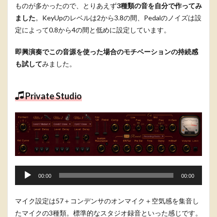
ものが多かったので、とりあえず
3種類の音を自分で作ってみ
ました
。KeyUpのレベルは2から3.8の間、Pedalのノイズは設
定によって0.8から4の間と低めに設定しています。
即興演奏でこの音源を使った場合のモチベーションの持続感
も試して
みました。
Private Studio
音
00:00
00:00
声
プ
マイク設定は57＋コンデンサのオンマイク＋空気感を集音し
レ
たマイクの3種類。標準的なスタジオ録音といった感じです。
ー