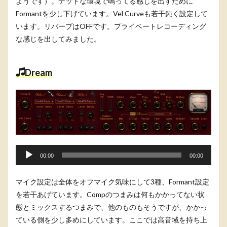
ようです）。デッドな環境で鳴ってる感じを出すために
ー
Formantを少し下げています。Vel Curveも若干鈍く設定して
います。リバーブはOFFです。プライベートレコーディング
な感じを出してみました。
Dream
音
00:00
00:00
声
プ
マイク設定は全体をオフマイク気味にして3種、Formant設定
レ
を若干あげています。Compのつまみは何もかかってない状
ー
態とミックスするつまみで、他のものもそうですが、かかっ
ヤ
ている側を少し多めにしています。ここでは高音域を持ち上
ー