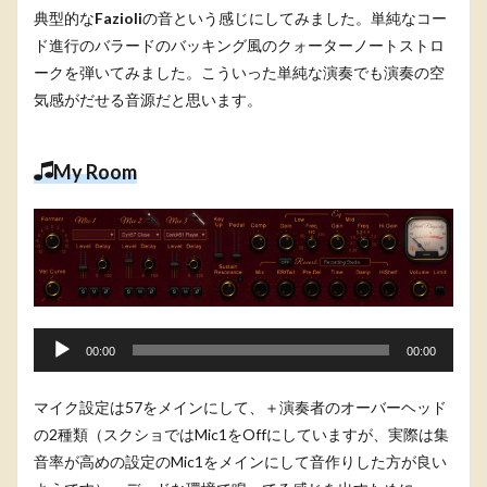
典型的な
Fazioli
の音という感じにしてみました。単純なコー
ヤ
ド進行のバラードのバッキング風のクォーターノートストロ
ー
ークを弾いてみました。こういった単純な演奏でも演奏の空
気感がだせる音源だと思います。
My Room
音
00:00
00:00
声
プ
マイク設定は57をメインにして、＋演奏者のオーバーヘッド
レ
の2種類（スクショではMic1をOffにしていますが、実際は集
ー
音率が高めの設定のMic1をメインにして音作りした方が良い
ヤ