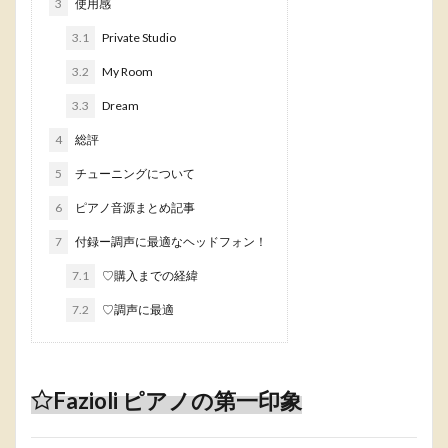
3
使用感
3.1
Private Studio
3.2
My Room
3.3
Dream
4
総評
5
チューニングについて
6
ピアノ音源まとめ記事
7
付録ー調声に最適なヘッドフォン！
7.1
♡購入までの経緯
7.2
♡調声に最適
Fazioli ピアノの第一印象