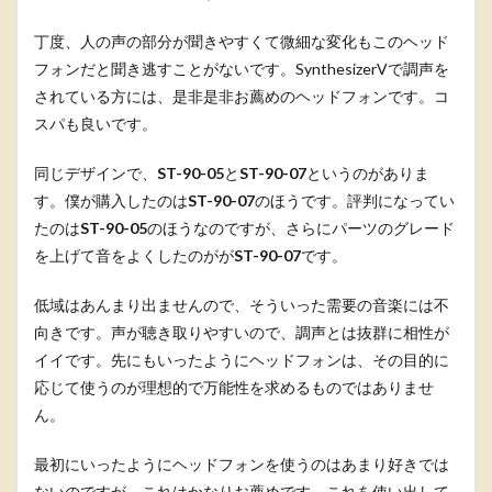
丁度、人の声の部分が聞きやすくて微細な変化もこのヘッド
フォンだと聞き逃すことがないです。SynthesizerVで調声を
されている方には、是非是非お薦めのヘッドフォンです。コ
スパも良いです。
同じデザインで、
ST-90-05
と
ST-90-07
というのがありま
す。僕が購入したのは
ST-90-07
のほうです。評判になってい
たのは
ST-90-05
のほうなのですが、さらにパーツのグレード
を上げて音をよくしたのがが
ST-90-07
です。
低域はあんまり出ませんので、そういった需要の音楽には不
向きです。声が聴き取りやすいので、調声とは抜群に相性が
イイです。先にもいったようにヘッドフォンは、その目的に
応じて使うのが理想的で万能性を求めるものではありませ
ん。
最初にいったようにヘッドフォンを使うのはあまり好きでは
ないのですが、これはかなりお薦めです。これを使い出して