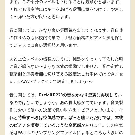
ます。この部分のレベルを下げることは必須かと思います。
それでも演奏時にはキーをあげる瞬間に気をつけて、やさし
く〜弾いた方が良いと思います。
音に関しては、かなり良い雰囲気を出してくれます。音自体
の作り込みも比較的簡単で、手軽な価格のピアノ音源を探し
ている人には良い選択肢と思います。
あと上位レベルの機種のように、鍵盤をゆっくり下ろした時
に音が鳴らない〜ような本物の挙動はしません。音の定位も
聴衆側と演奏者側に切り替える設定はこれ単体ではできませ
ん。DAWかプラグインで設定しましょう〜♪
音に関しては、
Fazioli F228の音をかなり忠実に再現してい
る
のではないでしょうか。あの骨太感がでています。音楽製
作において使い方次第で良い味を出すピアノと思います。そ
れと
特筆すべきは空気感です。ぱっと聴いただけでは、本物
のピアノを演奏しているような空気感
があります。この空気
感は96kHlzのサンプリングファイルによるところも大きいの