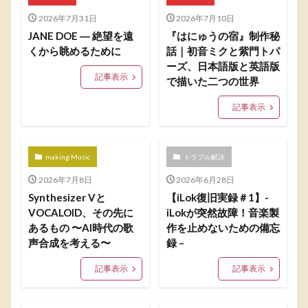
2026年7月31日
2026年7月10日
JANE DOE ― 絶望を遠
『はにゅうの宿』制作秘
くから眺めるために
話｜初音ミクと紫門トパ
ーズ、日本語版と英語版
記事表示
で描いた二つの世界
記事表示
making Music
トラブル解決
2026年7月8日
2026年6月28日
Synthesizer Vと
【iLok復旧実録＃1】-
VOCALOID、その先に
iLokが突然故障！音楽製
あるもの 〜AI時代の歌
作を止めないための備忘
声合成を考える〜
録 –
記事表示
記事表示