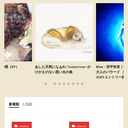
s 壱の唱（EP）
あした天気になぁれ / tomorrow ~か
Blue – 宗平朱音｜
けがえのない思い出の曲
大人のバラード （F
2025 エントリー曲
新着順
人気順
release
release