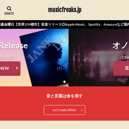
musicfreaks.jp
日【世界239都市】音楽リリース◎Apple Music、Spotify、Amazonなど国
オノマヒト
ONOMAHITO
近日公開
音と言葉は命を宿す
m.Freaks BAIO