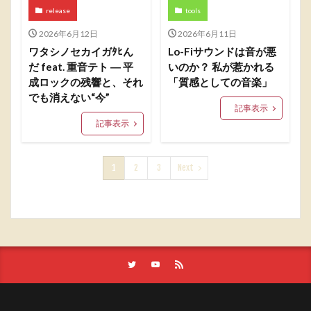
release
tools
2026年6月12日
2026年6月11日
ワタシノセカイガﾀﾋん
Lo-Fiサウンドは音が悪
だ feat. 重音テト ― 平
いのか？ 私が惹かれる
成ロックの残響と、それ
「質感としての音楽」
でも消えない“今”
記事表示
記事表示
1
2
3
Next