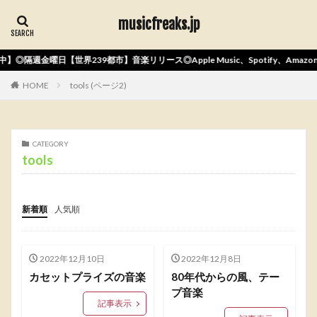
musicfreaks.jp
】◎隔週金曜日【世界239都市】音楽リリース◎Apple Music、Spotify、Ama
HOME
tools (ページ2)
CATEGORY
tools
新着順
人気順
2022年12月10日
2022年12月8日
カセットプライズの音楽
80年代からの風、テー
プ音楽
記事表示