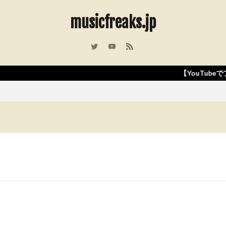
musicfreaks.jp
【YouTubeでプロ