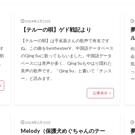
2024年2月25日
【テルーの唄】ゲド戦記より
【テルーの唄】は手嶌葵さんの歌声で有名です
オ
ね。この曲をSynthesizerV、中国語データベース
作
初
のQing Suに歌ってもらいました。中国語データ
会
6、
ベースには美声が多く、Qing Suもやはり隠れた
気
美声の歌声です。「Qing Su」と書いて「チンス
っ
ー」と読みます。
ー
記事表示
2024年2月15日
Melody（保護犬めぐちゃんのテー