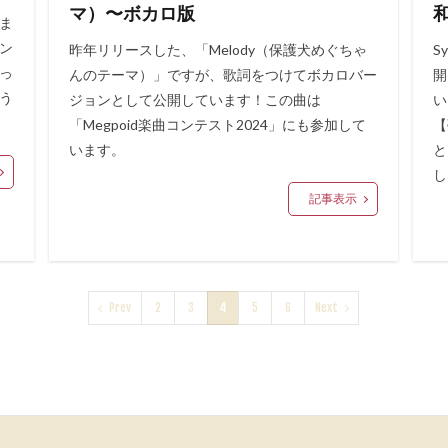
マ）〜ボカロ版
ま
ン
昨年リリースした、「Melody（保護犬めぐちゃ
S
っ
んのテーマ）」ですが、歌詞をつけてボカロバー
開
う
ジョンとして公開しています！この曲は
い
「Megpoid楽曲コンテスト2024」にも参加して
【
います。
と
し
記事表示
Prev
2
3
4
5
6
Next