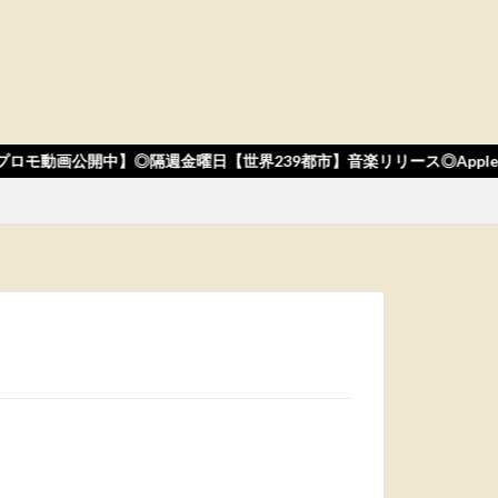
モ動画公開中】◎隔週金曜日【世界239都市】音楽リリース◎Apple Musi