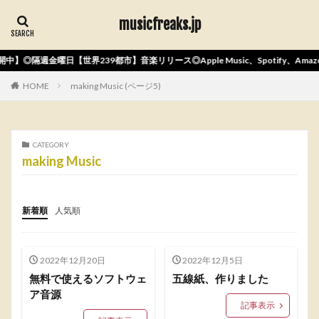
musicfreaks.jp
中】◎隔週金曜日【世界239都市】音楽リリース◎Apple Music、Spotify、Am
HOME
making Music (ページ5)
CATEGORY
making Music
新着順
人気順
2022年12月20日
2022年12月5日
無料で使えるソフトウェ
五線紙、作りました
ア音源
記事表示