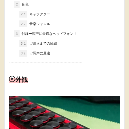
2
音色
2.1
キャラクター
2.2
音楽ジャンル
3
付録ー調声に最適なヘッドフォン！
3.1
♡購入までの経緯
3.2
♡調声に最適
外観