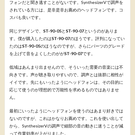
フォンだと聞き逃すことがないです。SynthesizerVで調声を
されている方には、是非是非お薦めのヘッドフォンです。コ
スパも良いです。
同じデザインで、
ST-90-05
と
ST-90-07
というのがありま
す。僕が購入したのは
ST-90-07
のほうです。評判になってい
たのは
ST-90-05
のほうなのですが、さらにパーツのグレード
を上げて音をよくしたのがが
ST-90-07
です。
低域はあんまり出ませんので、そういった需要の音楽には不
向きです。声が聴き取りやすいので、調声とは抜群に相性が
イイです。先にもいったようにヘッドフォンは、その目的に
応じて使うのが理想的で万能性を求めるものではありませ
ん。
最初にいったようにヘッドフォンを使うのはあまり好きでは
ないのですが、これはかなりお薦めです。これを使い出して
から、SynthesizerVの調声で細部の音の動きに迷うことが減
って作業効率が上がりました。