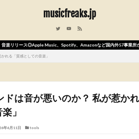
musicfreaks.jp
usic、Spotify、Amazonなど国内外57事業所からの配信！！！
が惹かれる「質感としての音楽」
サウンドは音が悪いのか？ 私が惹か
音楽」
26年6月11日
tools