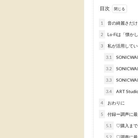
目次
1
音の綺麗さだけ
2
Lo-Fiは「懐
3
私が活用している
3.1
SONICWARE
3.2
SONICWARE
3.3
SONICWARE
3.4
ART Studi
4
おわりに
5
付録ー調声に最
5.1
♡購入まで
5.2
♡調声に最