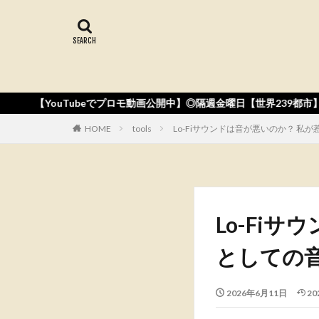
でプロモ動画公開中】◎隔週金曜日【世界239都市】音楽リリース◎Apple M
HOME
tools
Lo-Fiサウンドは音が悪いのか？ 私
Lo-Fi
としての
2026年6月11日
20