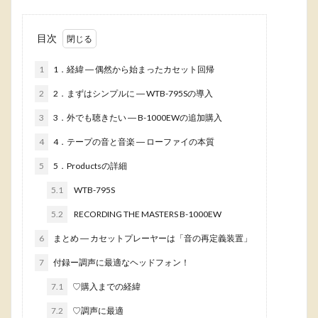
目次
1
1．経緯 ― 偶然から始まったカセット回帰
2
2．まずはシンプルに ― WTB-795Sの導入
3
3．外でも聴きたい ― B-1000EWの追加購入
4
4．テープの音と音楽 ― ローファイの本質
5
5．Productsの詳細
5.1
WTB-795S
5.2
RECORDING THE MASTERS B-1000EW
6
まとめ ― カセットプレーヤーは「音の再定義装置」
7
付録ー調声に最適なヘッドフォン！
7.1
♡購入までの経緯
7.2
♡調声に最適