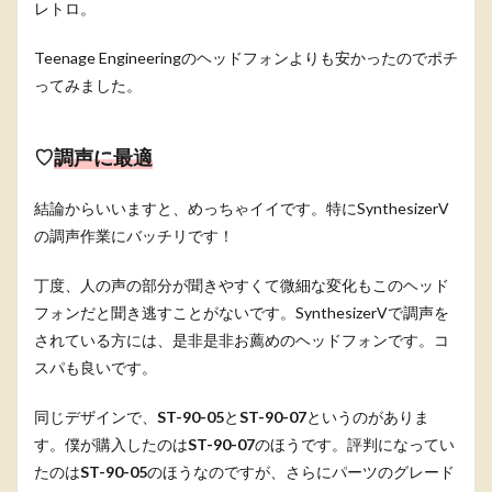
レトロ。
Teenage Engineeringのヘッドフォンよりも安かったのでポチ
ってみました。
♡
調声に最適
結論からいいますと、めっちゃイイです。特にSynthesizerV
の調声作業にバッチリです！
丁度、人の声の部分が聞きやすくて微細な変化もこのヘッド
フォンだと聞き逃すことがないです。SynthesizerVで調声を
されている方には、是非是非お薦めのヘッドフォンです。コ
スパも良いです。
同じデザインで、
ST-90-05
と
ST-90-07
というのがありま
す。僕が購入したのは
ST-90-07
のほうです。評判になってい
たのは
ST-90-05
のほうなのですが、さらにパーツのグレード