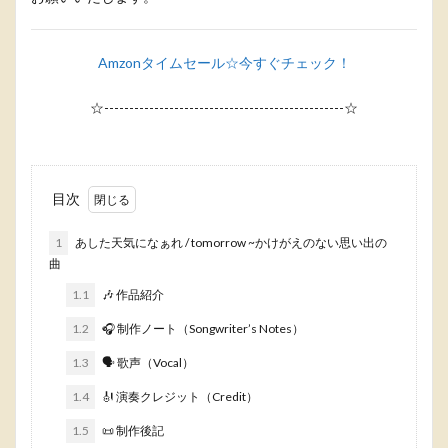
Amzonタイムセール☆今すぐチェック！
☆------------------------------------------------☆
目次
1
あした天気になぁれ / tomorrow ~かけがえのない思い出の
曲
1.1
🎶 作品紹介
1.2
🎧 制作ノート（Songwriter’s Notes）
1.3
🗣 歌声（Vocal）
1.4
🎻 演奏クレジット（Credit）
1.5
📜 制作後記