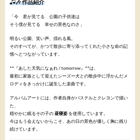
🎶 作品紹介
「今 君が見てる 公園の子供達は
そう僕が見てる 幸せの景色なのさ」
明るい公園、笑い声、揺れる風。
そのすべてが、かつて散歩に寄り添ってくれた小さな命の記
憶へとつながっています。
**『あした天気になぁれ / tomorrow』**は、
最初に家族として迎えたシーズー犬との散歩中に浮かんだメ
ロディをきっかけに誕生した楽曲です。
アルバムアートには、作者自身がパステルとクレヨンで描い
た、
穏やかに眠るその子の
昼寝姿
を使用しています。
今はもう会えないからこそ、あの日の景色が優しく胸に残り
続けています。