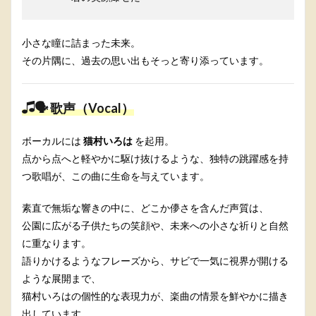
小さな瞳に詰まった未来。
その片隅に、過去の思い出もそっと寄り添っています。
🗣 歌声（Vocal）
ボーカルには
猫村いろは
を起用。
点から点へと軽やかに駆け抜けるような、独特の跳躍感を持
つ歌唱が、この曲に生命を与えています。
素直で無垢な響きの中に、どこか儚さを含んだ声質は、
公園に広がる子供たちの笑顔や、未来への小さな祈りと自然
に重なります。
語りかけるようなフレーズから、サビで一気に視界が開ける
ような展開まで、
猫村いろはの個性的な表現力が、楽曲の情景を鮮やかに描き
出しています。