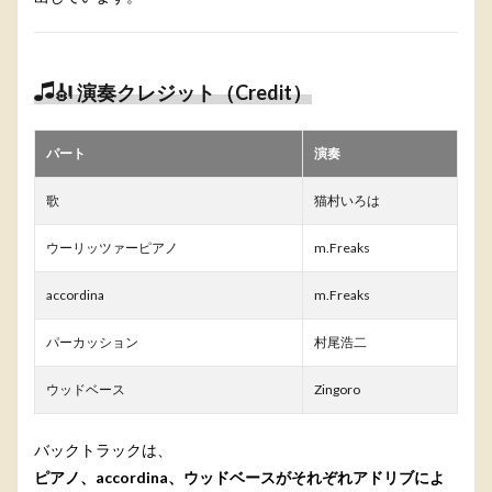
🎻 演奏クレジット（Credit）
パート
演奏
歌
猫村いろは
ウーリッツァーピアノ
m.Freaks
accordina
m.Freaks
パーカッション
村尾浩二
ウッドベース
Zingoro
バックトラックは、
ピアノ、accordina、ウッドベースがそれぞれアドリブによ