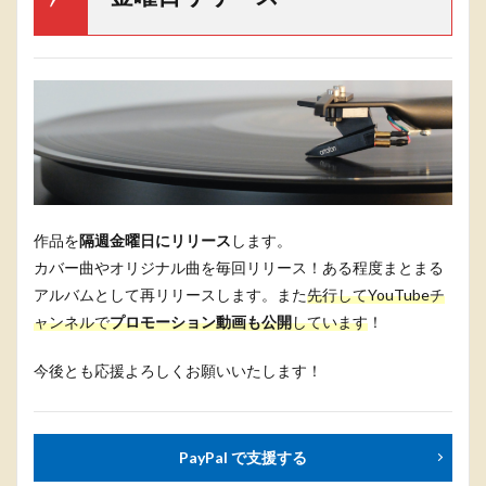
作品を
隔週金曜日にリリース
します。
カバー曲やオリジナル曲を毎回リリース！ある程度まとまる
アルバムとして再リリースします。また
先行してYouTubeチ
ャンネルで
プロモーション動画も公開
しています
！
今後とも応援よろしくお願いいたします！
PayPal で支援する