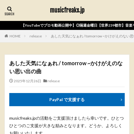
musicfreaks.jp
ubeでプロモ動画公開中】◎隔週金曜日【世界239都市】音楽リリース◎Apple Music
HOME
release
あした天気になぁれ / tomorrow ~かけがえのない
あした天気になぁれ / tomorrow ~かけがえのな
い思い出の曲
2025年12月26日
release
PayPal で支援する
musicfreaks.jpの活動をご支援頂けましたら幸いです。ひとつ
ひとつのご支援が大きな励みとなります。どうか、よろしく
お願いいたします。