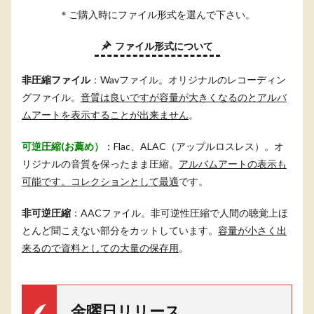
＊ご購入時にファイル形式を選んで下さい。
ファイル形式について
非圧縮ファイル
：Wavファイル。オリジナルのレコーディン
グファイル。
音質は良いですが容量が大きくなるのとアルバ
ムアートを表示することが出来ません
。
可逆圧縮(お薦め）
：Flac、ALAC（アップルロスレス）。オ
リジナルの音質を保ったまま圧縮。
アルバムアートの表示も
可能です。コレクションとして最適
です。
非可逆圧縮
：AACファイル。非可逆性圧縮で人間の聴覚上ほ
とんど聞こえない部分をカットしています。
容量が小さく出
来るので資料としての大量の保存用
。
金曜日リリース