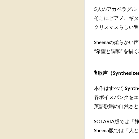
5人のアカペラグル
そこにピアノ、ギタ
クリスマスらしい豊
Sheenaの柔らか
“希望と調和” を描
🎙
歌声（Synthesize
本作はすべて
Synth
各ボイスバンクをエ
英語歌唱の自然さと
SOLARIA版では
Sheena版では