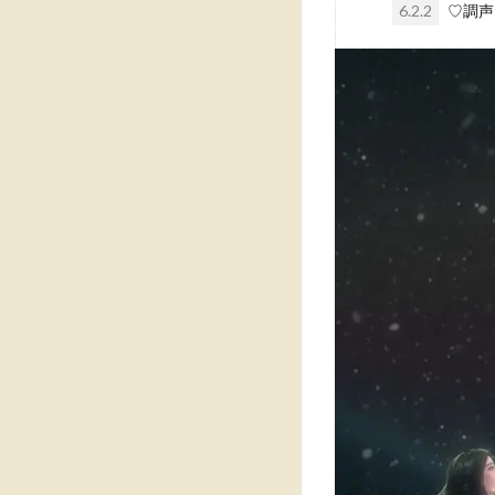
6.2.2
♡調声