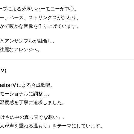
ープによる分厚いハーモニーが中心。
ー、ベース、ストリングスが加わり、
かで暖かな音像を作り上げています。
い声とアンサンブルが融合し、
く壮麗なアレンジへ。
rV）
esizerV
による合成歌唱。
モーショナルに調整し、
温度感を丁寧に追求しました。
「静けさの中の真っ直ぐな想い」、
「人と人が声を重ねる温もり」をテーマにしています。