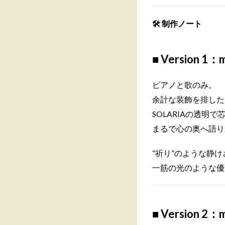
🛠
制作ノート
■
Version 1：
ピアノと歌のみ。
余計な装飾を排した
SOLARIAの透明
まるで心の奥へ語り
“祈り”のような静け
一筋の光のような優
■
Version 2：m