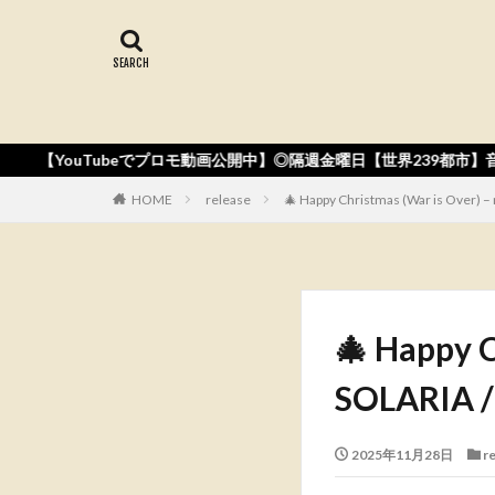
eでプロモ動画公開中】◎隔週金曜日【世界239都市】音楽リリース◎Apple M
HOME
release
🎄 Happy Christmas (War is Over) –
🎄 Happy C
SOLARIA /
2025年11月28日
r