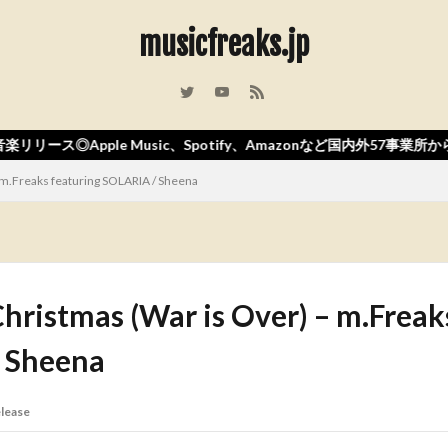
musicfreaks.jp
usic、Spotify、Amazonなど国内外57事業所からの配信！！！
 m.Freaks featuring SOLARIA / Sheena
hristmas (War is Over) – m.Freak
 Sheena
elease