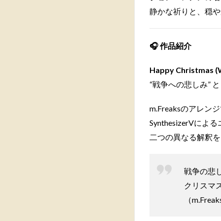
静かな祈りと、穏や
🎧
作品紹介
Happy Christmas (W
“戦争への悲しみ” 
m.Freaksのアレン
Synthesizer
二つの異なる解釈を
戦争の悲し
クリスマ
（m.Frea