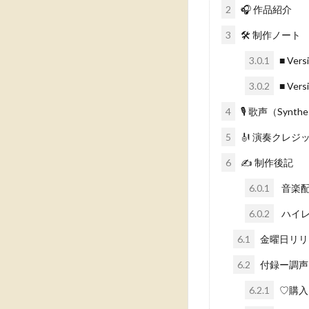
2
🎧 作品紹介
3
🛠 制作ノート
3.0.1
■ Vers
3.0.2
■ Vers
4
🎙 歌声（Synthe
5
🎻 演奏クレジ
6
✍️ 制作後記
6.0.1
音楽配
6.0.2
ハイレ
6.1
金曜日リリ
6.2
付録ー調声
6.2.1
♡購入