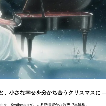
りと、小さな幸せを分かち合うクリスマスに 
を、SynthesizerVによる感情豊かな歌声で再解釈。