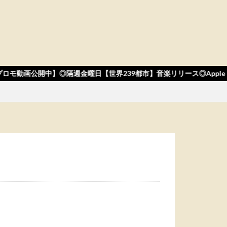
ロモ動画公開中】◎隔週金曜日【世界239都市】音楽リリース◎Apple Musi