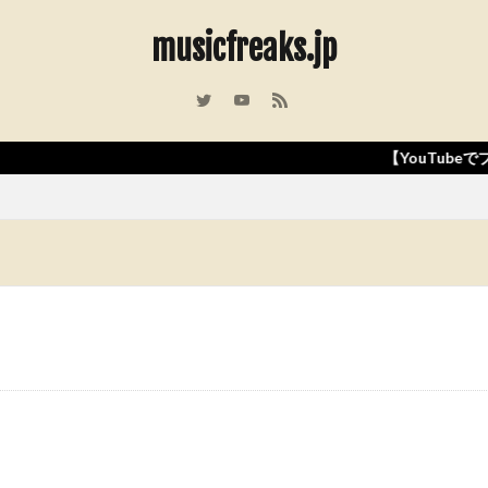
musicfreaks.jp
【YouTubeでプ